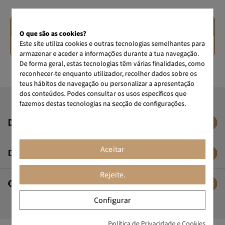
CONTACTE-NOS
O que são as cookies?
Este site utiliza cookies e outras tecnologias semelhantes para
Escreva-nos
+35 1215567588
armazenar e aceder a informações durante a tua navegação.
De forma geral, estas tecnologias têm várias finalidades, como
reconhecer-te enquanto utilizador, recolher dados sobre os
teus hábitos de navegação ou personalizar a apresentação
dos conteúdos. Podes consultar os usos específicos que
fazemos destas tecnologias na secção de configurações.
DESCRIÇÃO
Aceitar
DADOS TÉCNICOS
Rejeite.
OPINIÕES DE CLIENTES
Configurar
Política de Privacidade e Cookies