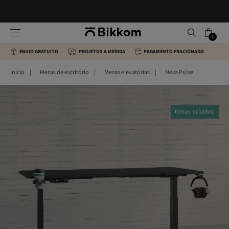
0
ENVIO GRATUITO
PROJETOS A MEDIDA
PAGAMENTO FRACIONADO
Inicio
Mesas de escritório
Mesas elevatórias
Nexa Pulse
Extras incluídos!