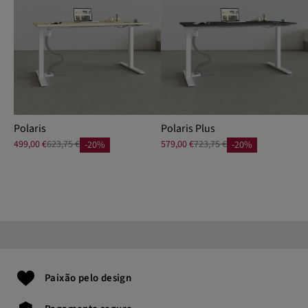
Polaris
Polaris Plus
499,00 €
623,75 €
579,00 €
723,75 €
-20%
-20%
Paixão pelo design