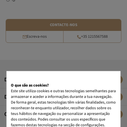
CONTACTE-NOS
Escreva-nos
+35 1215567588
DESCRIÇÃO
O que são as cookies?
Este site utiliza cookies e outras tecnologias semelhantes para
DADOS TÉCNICOS
armazenar e aceder a informações durante a tua navegação.
De forma geral, estas tecnologias têm várias finalidades, como
reconhecer-te enquanto utilizador, recolher dados sobre os
OPINIÕES DE CLIENTES
teus hábitos de navegação ou personalizar a apresentação
dos conteúdos. Podes consultar os usos específicos que
fazemos destas tecnologias na secção de configurações.