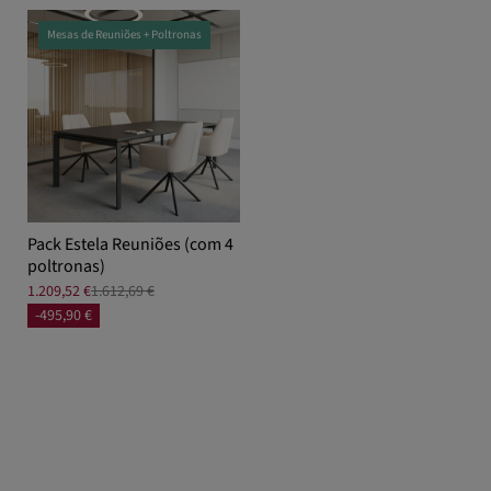
Mesas de Reuniões + Poltronas
Pack Estela Reuniões (com 4
poltronas)
1.209,52 €
1.612,69 €
-495,90 €