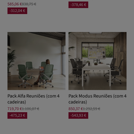
585,06 €
838,75 €
-378,46 €
-312,04 €
Pack Alfa Reuniões (com 4
Pack Modus Reuniões (com 4
cadeiras)
cadeiras)
719,70 €
1.106,07 €
850,37 €
1.292,59 €
-475,23 €
-543,93 €