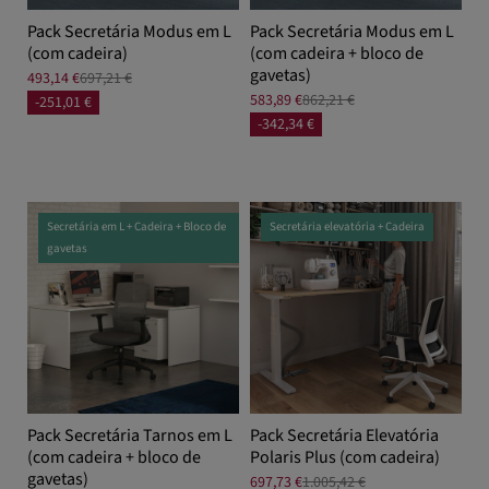
Pack Secretária Modus em L
Pack Secretária Modus em L
(com cadeira)
(com cadeira + bloco de
gavetas)
493,14 €
697,21 €
583,89 €
862,21 €
-251,01 €
-342,34 €
Secretária em L + Cadeira + Bloco de
Secretária elevatória + Cadeira
gavetas
Pack Secretária Tarnos em L
Pack Secretária Elevatória
(com cadeira + bloco de
Polaris Plus (com cadeira)
gavetas)
697,73 €
1.005,42 €