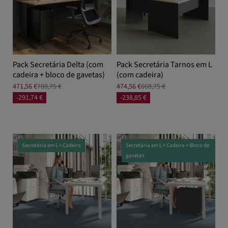
Pack Secretária Delta (com
Pack Secretária Tarnos em L
cadeira + bloco de gavetas)
(com cadeira)
471,56 €
708,75 €
474,56 €
668,75 €
-291,74 €
-238,85 €
Secretária em L + Cadeira
Secretária em L + Cadeira + Bloco de
gavetas