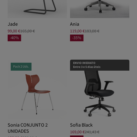
Jade
Ania
99,00 €
165,00 €
119,00 €
183,08 €
-40%
-35%
ENVIO IMEDIATO
Pack 2 Uds.
Entre 3 e 5 dias úteis
Sonia CONJUNTO 2
Sofia Black
UNIDADES
169,00 €
241,43 €