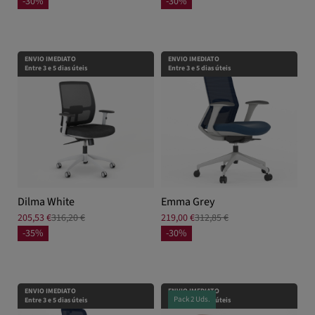
-30%
-30%
ENVIO IMEDIATO
ENVIO IMEDIATO
Entre 3 e 5 dias úteis
Entre 3 e 5 dias úteis
Dilma White
Emma Grey
205,53 €
316,20 €
219,00 €
312,85 €
-35%
-30%
ENVIO IMEDIATO
ENVIO IMEDIATO
Pack 2 Uds.
Entre 3 e 5 dias úteis
Entre 3 e 5 dias úteis