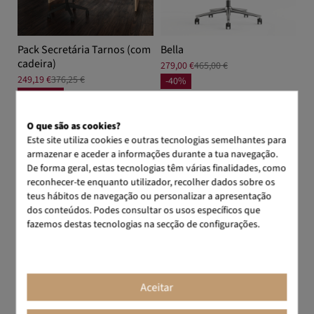
Pack Secretária Tarnos (com
Bella
cadeira)
279,00 €
465,00 €
249,19 €
376,25 €
-40%
-156,29 €
O que são as cookies?
Este site utiliza cookies e outras tecnologias semelhantes para
armazenar e aceder a informações durante a tua navegação.
Secretária + Cadeira
Secretária + Cadeira + Bloco de
De forma geral, estas tecnologias têm várias finalidades, como
gavetas
reconhecer-te enquanto utilizador, recolher dados sobre os
teus hábitos de navegação ou personalizar a apresentação
dos conteúdos. Podes consultar os usos específicos que
fazemos destas tecnologias na secção de configurações.
Aceitar
Pack Secretária Modus (com
Pack Secretária Tarnos (com
cadeira)
cadeira + bloco de gavetas)